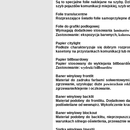
Są to specjalne folie naklejane na szyby. D
szyb pojazdów komunikacji miejskiej, szyb w
Folie translucentne
Rozpraszające światło folie samoprzylepne 
Folie do grafiki podłogowej
Wymagają dodatkowo stosowania
laminatów
Zastosowanie: ekspozycja barwnych,
koloro
Papier citylight
Podłoże charakteryzuje się dobrym rozpros
kasetony na przystankach komunikacji lub mo
Papier billboardowy
Papier stosowany do wyklejania billboardó
Zastosowanie:
wydruki billboardów
Baner winylowy frontlit
Materiał do zadruku farbami
solwentowymi
zgrzewanie, uzyskując duże
powierzchnie re
zgrzewanie/klejenie i oczkowanie.
Baner winylowy backlit
Materiał podobny do frontlitu. Dodatkowo d
podświetlane od wewnątrz. Wykończenie krawę
Baner winylowy blockout
Materiał podobny do backlitu, nieprzepuszc
warunkach silnego oświetlenia, przeważnie 
Siatka winylowa (mesh)