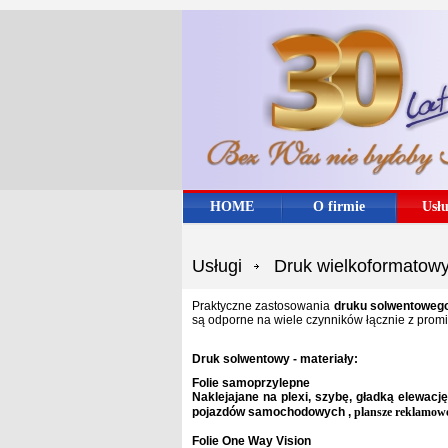
HOME
O firmie
Usłu
Usługi
Druk wielkoformatowy -
Praktyczne zastosowania
druku solwentoweg
są odporne na wiele czynników łącznie z prom
Druk solwentowy - materiały:
Folie samoprzylepne
Naklejajane na plexi, szybę, gładką elewacj
pojazdów samochodowych ,
plansze reklamow
Folie One Way Vision