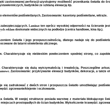
zięki zastosowanej perforacji uzyskujemy możliwość przenikania światła do ś
ystawienniczych, budynków ze szklaną elewacją itp.
do elementów podświetlanych. Zastosowanie: kasetony podświetlane, witraże.
zabezpieczających.
Laminat
ten oprócz wysokiej odporności na ścieranie jes
wych reklam
doskonale widocznych na podłodze (centra handlowe, kina itp.).
zeniem światła i jego przepuszczalnością, dlatego nadaje się do podświet
cowane do latarni oświetlenia ulicznego.
w. Charakteryzuje się niebieskim powleczeniem spodniej strony, co zapobi
. Charakteryzuje się dużą wytrzymałością i trwałością. Poszczególne ark
klamowe
. Zastosowanie: przykrywanie elewacji budynków, dekoracje, a także e
aje się zadrukować z dwóch stron i przepuszcza światło umożliwiając podświ
dzi: zgrzewanie/klejenie i oczkowanie.
za światła. W swojej strukturze posiada warstwę z materiału blokującego św
w miejscach prostopadłych do ścian budynków. Wykończenie krawędzi: zgrzewan