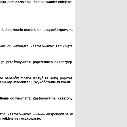
rodka pomieszczenia. Zastosowanie: oklejanie
t jednocześnie materiałem antypoślizgowym.
lania od wewnątrz. Zastosowanie: zamknięte
ega prześwitywaniu poprzednich ekspozycji.
usze banerów można łączyć ze sobą poprzez
lementy inscenizacji. Wykończenie krawędzi:
etlenie od wewnątrz. Zastosowanie: kasetony
iatło. Zastosowanie:
wydruki
eksponowane w
ie/klejenie i oczkowanie.