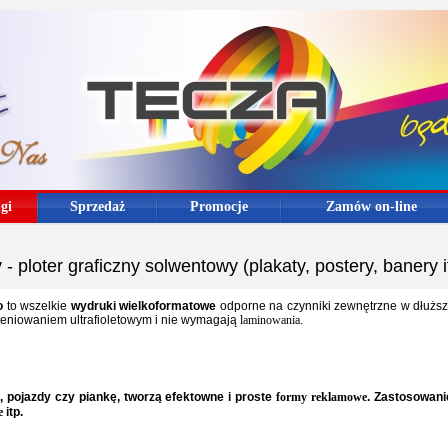
gi
Sprzedaż
Promocje
Zamów on-line
 ploter graficzny solwentowy (plakaty, postery, banery it
o
to wszelkie
wydruki wielkoformatowe
odporne na czynniki zewnętrzne w dłuższy
ieniowaniem ultrafioletowym i nie wymagają
laminowania
.
ę, pojazdy czy piankę, tworzą efektowne i proste
formy reklamowe
. Zastosowani
e
itp.