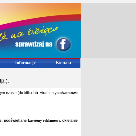
Informacje
Kontakt
p.).
m czasie (do kilku lat). Atramenty
solwentowe
e: podświetlane
kasetony reklamowe
, oklejanie