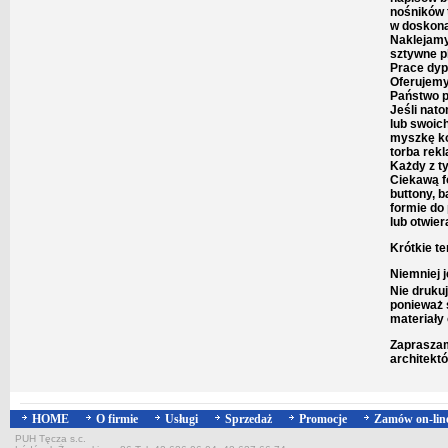
nośników 
w doskonał
Naklejamy
sztywne p
Prace dyp
Oferujemy
Państwo p
Jeśli nat
lub swoic
myszkę ko
torba rek
Każdy z t
Ciekawą f
buttony, 
formie do 
lub otwier
Krótkie te
Niemniej j
Nie druku
ponieważ 
materiały
Zapraszam
architekt
HOME
O firmie
Usługi
Sprzedaż
Promocje
Zamów on-lin
PUH Tęcza s.c.