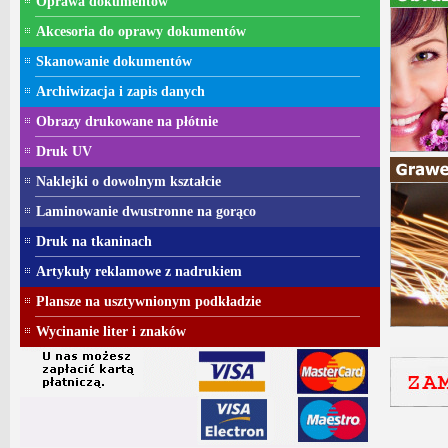
Oprawa dokumentów
Akcesoria do oprawy dokumentów
Skanowanie dokumentów
Archiwizacja i zapis danych
Obrazy drukowane na płótnie
Druk UV
Naklejki o dowolnym kształcie
Laminowanie dwustronne na gorąco
Druk na tkaninach
Artykuły reklamowe z nadrukiem
Plansze na usztywnionym podkładzie
Wycinanie liter i znaków