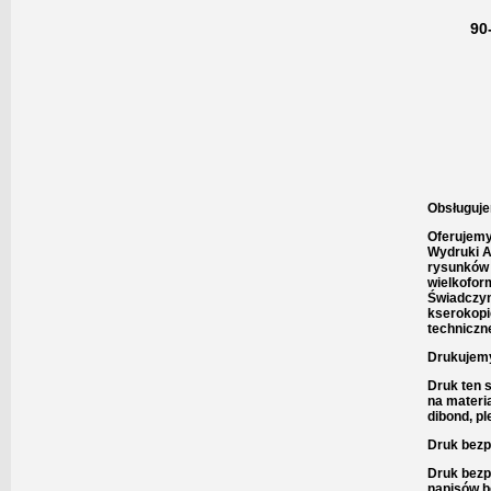
90
Obsługuje
Oferujemy
Wydruki A
rysunków 
wielkofor
Świadczym
kserokopi
techniczne
Drukujemy
Druk ten 
na materi
dibond, p
Druk bezp
Druk bezp
napisów be