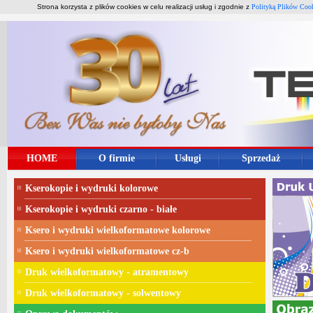
Strona korzysta z plików cookies w celu realizacji usług i zgodnie z
Polityką Plików Coo
HOME
O firmie
Usługi
Sprzedaż
Kserokopie i wydruki kolorowe
Kserokopie i wydruki czarno - białe
Ksero i wydruki wielkoformatowe kolorowe
Ksero i wydruki wielkoformatowe cz-b
Druk wielkoformatowy - atramentowy
Druk wielkoformatowy - solwentowy