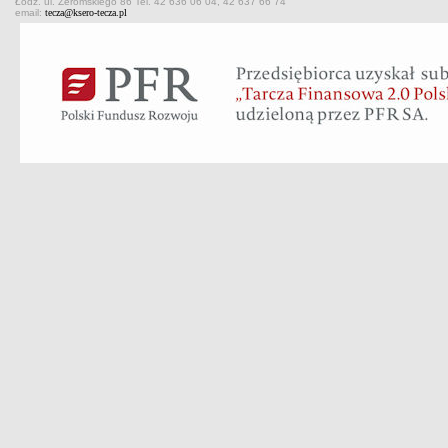
Łódź. ul. Żeromskiego 86 Tel. 42 636 06 04, 42 637 66 74
email:
tecza@ksero-tecza.pl